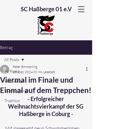
SC Haßberge 01 e.V
Beitrag
All Posts
Peter Emmerling
All Posts
15. Dez. 2024
3 Min. Lesezeit
Viermal im Finale und
Wettkampf
Einmal auf dem Treppchen!
Teambuilding
- Erfolgreicher 
Triathlon
Weihnachtsvierkampf der SG 
Haßberge in Coburg -
Mit insgesamt neun Schwimmerinnen 