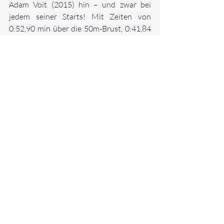
Adam Voit (2015) hin – und zwar bei 
jedem seiner Starts! Mit Zeiten von 
0:52,90 min über die 50m-Brust, 0:41,84 
min über die 50m-Freistil, 0:50,28 min 
über die 50m-Rücken sowie 0:21,76 min 
über die 25m-Schmetterling qualifizierte 
er sich souverän für seinen Finallauf über 
die 100m-Lagen. Als es dort nach einer 
kurzen Wettkampfpause endlich an den 
Start ging, zeigte sich Adam Voit auch 
dort glänzend aufgelegt und absolvierte – 
angefeuert vom ganzen SG-Team – die 
Strecke in einer Zeit von exakt 1:50,00 
min! Groß war der Jubel, als feststand, 
dass dies für den 3. Platz reichte und der 
Schwimmer anschließend das 
Siegertreppchen betreten durfte und mit 
einem Pokal geehrt wurde!