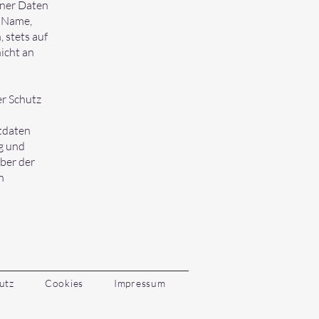
ener Daten
e Name,
 stets auf
icht an
er Schutz
tdaten
g und
ber der
n
utz
Cookies
Impressum