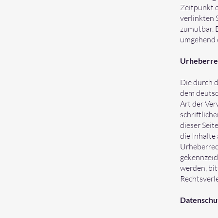
Zeitpunkt d
verlinkten 
zumutbar. 
umgehend e
Urheberre
Die durch d
dem deutsch
Art der Ve
schriftlich
dieser Seit
die Inhalte
Urheberrech
gekennzeic
werden, bi
Rechtsverl
Datenschu