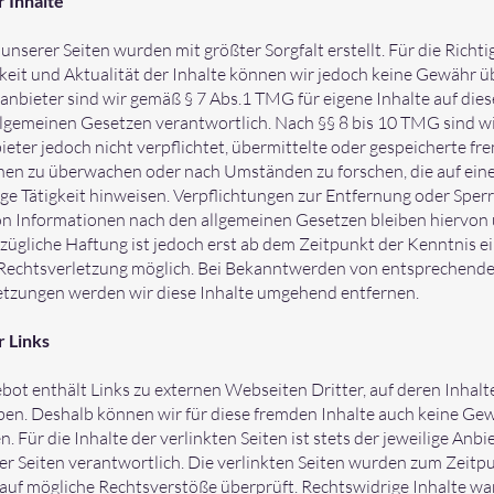
r Inhalte
 unserer Seiten wurden mit größter Sorgfalt erstellt. Für die Richtig
gkeit und Aktualität der Inhalte können wir jedoch keine Gewähr 
anbieter sind wir gemäß § 7 Abs.1 TMG für eigene Inhalte auf dies
lgemeinen Gesetzen verantwortlich. Nach §§ 8 bis 10 TMG sind wi
eter jedoch nicht verpflichtet, übermittelte oder gespeicherte fr
nen zu überwachen oder nach Umständen zu forschen, die auf ein
ge Tätigkeit hinweisen. Verpflichtungen zur Entfernung oder Sper
n Informationen nach den allgemeinen Gesetzen bleiben hiervon 
zügliche Haftung ist jedoch erst ab dem Zeitpunkt der Kenntnis e
Rechtsverletzung möglich. Bei Bekanntwerden von entsprechend
etzungen werden wir diese Inhalte umgehend entfernen.
r Links
ot enthält Links zu externen Webseiten Dritter, auf deren Inhalt
ben. Deshalb können wir für diese fremden Inhalte auch keine Ge
 Für die Inhalte der verlinkten Seiten ist stets der jeweilige Anbi
er Seiten verantwortlich. Die verlinkten Seiten wurden zum Zeitp
 auf mögliche Rechtsverstöße überprüft. Rechtswidrige Inhalte w