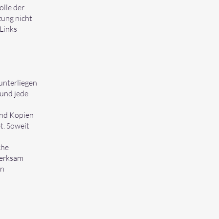
olle der
zung nicht
Links
 unterliegen
 und jede
und Kopien
t. Soweit
che
merksam
on