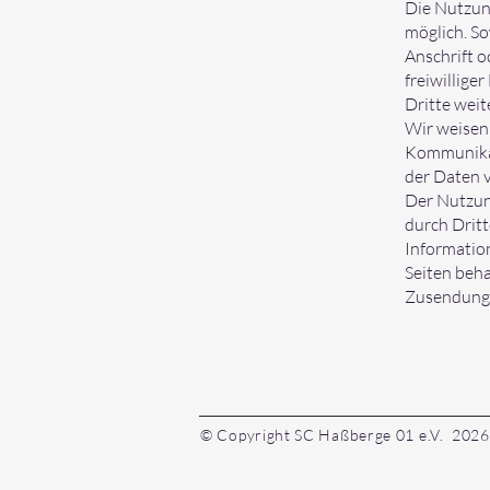
Die Nutzun
möglich. S
Anschrift o
freiwillige
Dritte wei
Wir weisen 
Kommunikat
der Daten v
Der Nutzun
durch Drit
Information
Seiten beha
Zusendung 
© Copyright SC Haßberge 01 e.V. 2026