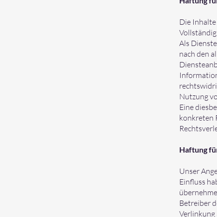
Haftung fü
Die Inhalte
Vollständi
Als Dienste
nach den al
Diensteanbi
Informatio
rechtswidri
Nutzung vo
Eine diesbe
konkreten 
Rechtsverl
Haftung fü
Unser Angeb
Einfluss ha
übernehmen.
Betreiber d
Verlinkung