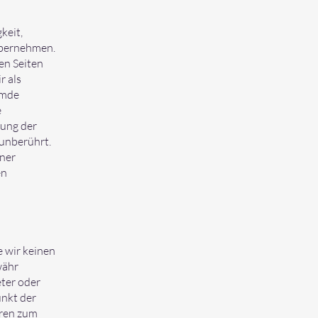
keit,
übernehmen.
en Seiten
r als
emde
e
rung der
unberührt.
iner
en
e wir keinen
währ
eter oder
unkt der
aren zum