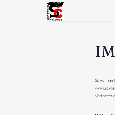
I
Schwimmcl
www.sc-has
Vertreten 