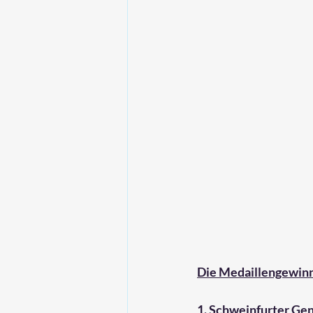
Die Medaillengewinn
1. Schweinfurter G