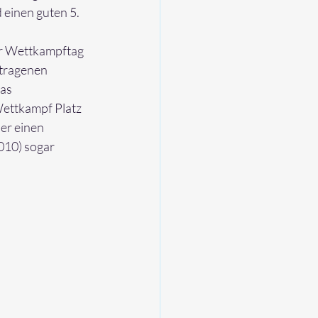
 einen guten 5. 
er Wettkampftag 
tragenen 
as 
ettkampf Platz 
er einen 
010) sogar 