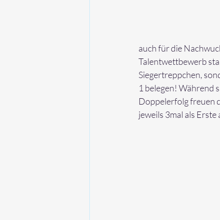
auch für die Nachwuch
Talentwettbewerb stark
Siegertreppchen, sond
1 belegen! Während si
Doppelerfolg freuen d
jeweils 3mal als Erste 