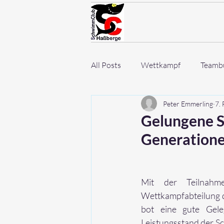
All Posts
Wettkampf
Teambu
Peter Emmerling
7.
Gelungene S
Generation
Mit der Teilnah
Wettkampfabteilung d
bot eine gute Gele
Leistungsstand der S