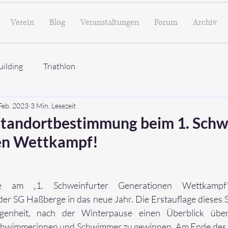
Verein
Blog
Veranstaltungen
Forum
Archiv
ilding
Triathlon
 Feb. 2023
3 Min. Lesezeit
tandortbestimmung beim 1. Schw
en Wettkampf!
me am 
„1. Schweinfurter Generationen Wettkamp
er SG Haßberge in das neue Jahr. Die Erstauflage dieses 
genheit, nach der Winterpause einen Überblick über
chwimmerinnen und Schwimmer zu gewinnen. Am Ende des Ta