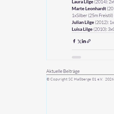
Laura Lilge 
(2014):
 2x
Marte Leonhardt
 (2
1xSilber (25m Freistil)
Julian Lilge
 (2012): 1
Luisa Lilge 
(2010): 3x
Aktuelle Beiträge
© Copyright SC Haßberge 01 e.V. 2026