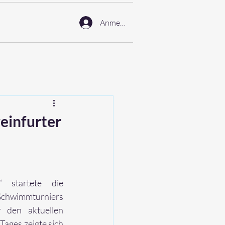
Anmelden
einfurter
f“ 
startete die 
Schwimmturniers 
 den aktuellen 
ges zeigte sich 