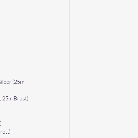
Silber (
25m 
 25m Brust), 
)
rett
)