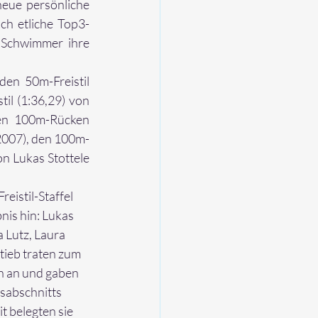
eue persönliche 
ch etliche Top3-
 Schwimmer ihre 
en 50m-Freistil 
il (1:36,29) von 
en 100m-Rücken 
(2007), den 100m-
n Lukas Stottele 
eistil-Staffel 
nis hin: Lukas 
 Lutz, Laura 
tieb traten zum 
n an und gaben 
sabschnitts 
it belegten sie 