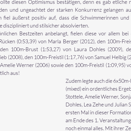
llte diesen Optimismus bestätigen, denn es gab etliche n
lden und ungeachtet der starken Konkurrenz gelangen au
 fiel äußerst positiv auf, dass die Schwimmerinnen und
diszipliniert und stilsicher absolvierten.
lichen Bestzeiten anbelangt, fielen diese vor allem bei d
ücken (0:53,39) von Marla Berger (2012), den 100m-Freist
den 100m-Brust (1:53,27) von Laura Dohles (2009), d
Stieb (2008), den 100m-Freistil (1:17,76) von Samuel Helbig 
Amelie Werner (2006) sowie den 100m-Freistil (1:09,95) vo
lich aus!
Zudem legte auch die 6x50m-Fr
(mixed) ein ordentliches Ergeb
Stottele, Amelie Werner, Sonja
Dohles, Lea Zehe und Julian S
ersten Mal in dieser Formatio
am Ende des 1. Veranstaltung
noch einmal alles. Mit ihrer Ze