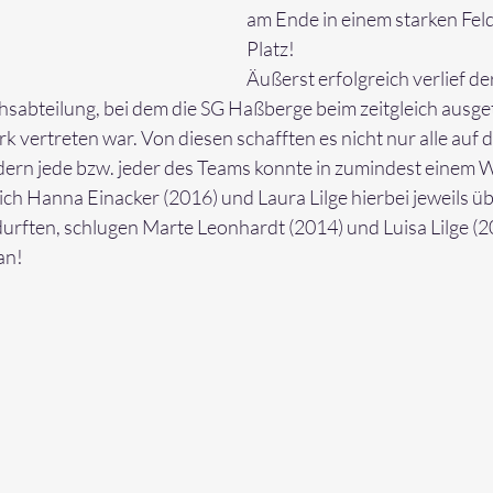
am Ende in einem starken Feld
Platz!
Äußerst erfolgreich verlief d
sabteilung, bei dem die SG Haßberge beim zeitgleich ausge
 vertreten war. Von diesen schafften es nicht nur alle auf d
ern jede bzw. jeder des Teams konnte in zumindest einem W
ch Hanna Einacker (2016) und Laura Lilge hierbei jeweils üb
urften, schlugen Marte Leonhardt (2014) und Luisa Lilge (2
an!