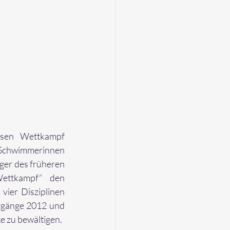
sen Wettkampf 
 Schwimmerinnen 
er des früheren 
ettkampf“ den 
ier Disziplinen 
hrgänge 2012 und 
e zu bewältigen.