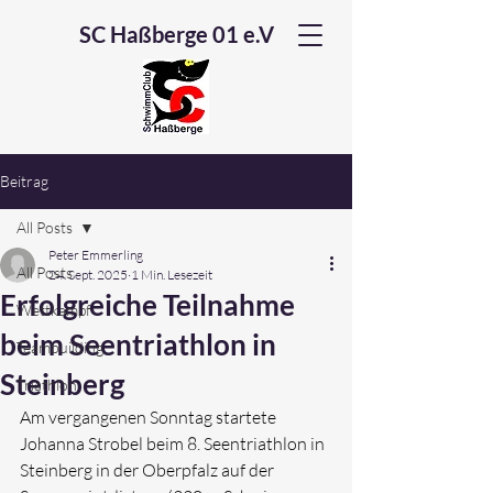
SC Haßberge 01 e.V
Beitrag
All Posts
Peter Emmerling
All Posts
24. Sept. 2025
1 Min. Lesezeit
Erfolgreiche Teilnahme
Wettkampf
beim Seentriathlon in
Teambuilding
Steinberg
Triathlon
Am vergangenen Sonntag startete 
Johanna Strobel beim 8. Seentriathlon in 
Steinberg in der Oberpfalz auf der 