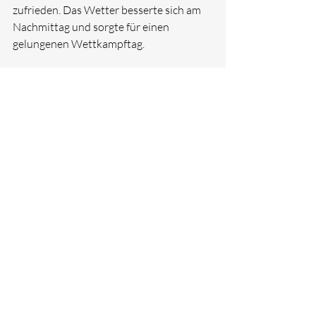
zufrieden. Das Wetter besserte sich am 
Nachmittag und sorgte für einen 
gelungenen Wettkampftag.
Triathlon
Kommentare
Kommentar verfassen...