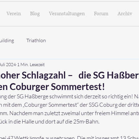
Verein
Blog
Veranstaltungen
Forum
Archiv
ilding
Triathlon
Juli 2024
1 Min. Lesezeit
hoher Schlagzahl – die SG Haßbe
den Coburger Sommertest!
ng der SG Haßberge schwimmt sich derzeit so richtig ein! 
 mit dem „Coburger Sommertest“ der SSG Coburg der dritt
m. Nachdem man zuletzt zweimal unter freiem Himmel antrat
ck in die Halle und dort auf die 25m-Bahn.
ei 47 Wettkämpfe ausgetragen. Die mit insgesamt 13 Sch