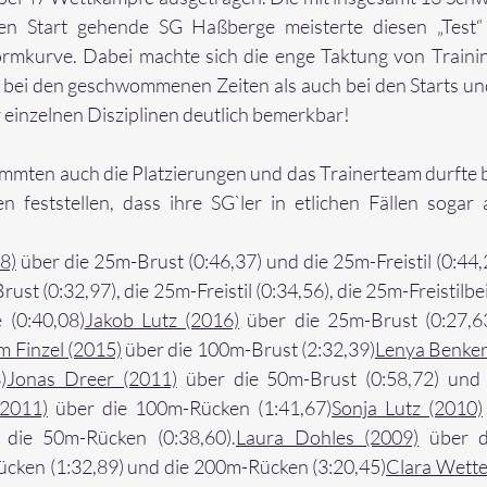
 Start gehende SG Haßberge meisterte diesen „Test“ e
Formkurve. Dabei machte sich die enge Taktung von Trainin
bei den geschwommenen Zeiten als auch bei den Starts u
einzelnen Disziplinen deutlich bemerkbar!
ten auch die Platzierungen und das Trainerteam durfte be
en feststellen, dass ihre SG`ler in etlichen Fällen sogar 
8)
 über die 25m-Brust (0:46,37) und die 25m-Freistil (0:44,
rust (0:32,97), die 25m-Freistil (0:34,56), die 25m-Freistilbe
 (0:40,08)
Jakob Lutz (2016)
 über die 25m-Brust (0:27,6
m Finzel (2015)
 über die 100m-Brust (2:32,39)
Lenya Benker
)
Jonas Dreer (2011)
 über die 50m-Brust (0:58,72) und
(2011)
 über die 100m-Rücken (1:41,67)
Sonja Lutz (2010)
 die 50m-Rücken (0:38,60).
Laura Dohles (2009)
 über d
ücken (1:32,89) und die 200m-Rücken (3:20,45)
Clara Wette