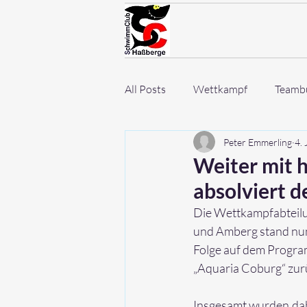
All Posts
Wettkampf
Teambu
Peter Emmerling
4. 
Weiter mit 
absolviert 
Die Wettkampfabteilu
und Amberg stand nun
Folge auf dem Program
„Aquaria Coburg“ zurü
Insgesamt wurden dab