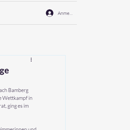
Anmelden
rge
Nach Bamberg 
e Wettkampf in 
, ging es im 
wimmerinnen und 