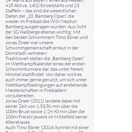
14 Teams aus Bayern, eines aus Hessen, 
418 Aktive, 1402 Einzelstarts und 23 
Staffeln – das sind die wesentlichen 
Daten der „20. Bamberg Open“, die 
wieder im Freibad des WSV Neptun 
Bamberg ausgetragen wurden. Aus Sicht 
der SG Haßberge ebenso wichtig: Mit 
den beiden Schwimmern Timo Ebner und 
Jonas Dreer war unsere 
Schwimmgemeinschaft erneut in der 
Domstadt vertreten!
Traditionell stellen die „Bamberg Open“ 
im Wettkampfkalender eines der ersten 
Schwimmturniere dar, das unter freiem 
Himmel stattfindet. Von daher wird es 
auch immer gerne genutzt, um sich unter 
Wettkampfbedingungen auf anstehende 
Meisterschaften in Freibädern 
vorzubereiten. 
Jonas Dreer (2011) landete dabei mit 
seiner Zeit von 1:53,86 min über die 
100m-Brust sowie 1:29,90 min über die 
100m-Freistil jeweils im Mittelfeld seiner 
Altersklasse.
Auch Timo Ebner (2014) konnte mit einer 