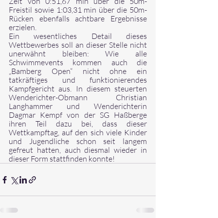
Zeit von 0:51,67 min über die 50m-
Freistil sowie 1:03,31 min über die 50m-
Rücken ebenfalls achtbare Ergebnisse 
erzielen. 
Ein wesentliches Detail dieses 
Wettbewerbes soll an dieser Stelle nicht 
unerwähnt bleiben: Wie alle 
Schwimmevents kommen auch die 
„Bamberg Open“ nicht ohne ein 
tatkräftiges und funktionierendes 
Kampfgericht aus. In diesem steuerten 
Wenderichter-Obmann Christian 
Langhammer und Wenderichterin 
Dagmar Kempf von der SG Haßberge 
ihren Teil dazu bei, dass dieser 
Wettkampftag, auf den sich viele Kinder 
und Jugendliche schon seit langem 
gefreut hatten, auch diesmal wieder in 
dieser Form stattfinden konnte! 