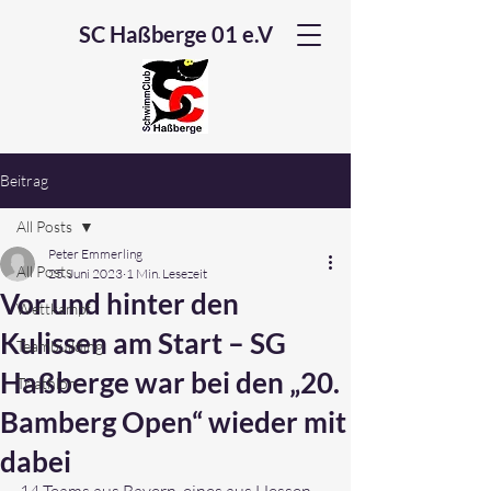
SC Haßberge 01 e.V
Beitrag
All Posts
Peter Emmerling
All Posts
25. Juni 2023
1 Min. Lesezeit
Vor und hinter den
Wettkampf
Kulissen am Start – SG
Teambuilding
Haßberge war bei den „20.
Triathlon
Bamberg Open“ wieder mit
dabei